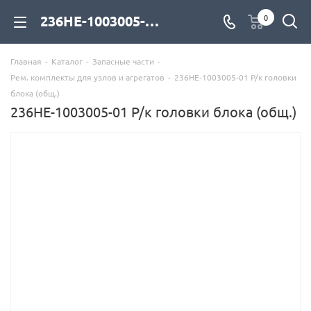
236НЕ-1003005-01 Р/к головки блока (общ.) для дизельных двигателей купить со склада с доставкой по цене официального дилера - компания Дизель Экспорт
0
Главная
-
Каталог
-
Запасные части
-
Рем. комплекты для узлов и агрегатов
-
236НЕ-1003005-01 Р/к головки
блока (общ.)
236НЕ-1003005-01 Р/к головки блока (общ.)