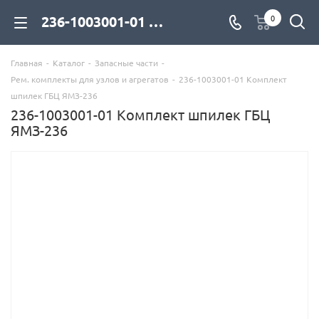
236-1003001-01 Комплект шпилек ГБЦ ЯМЗ-236 для дизельных двигателей купить со склада с доставкой по цене официального дилера - компания Дизель Экспорт
0
Главная
-
Каталог
-
Запасные части
-
Рем. комплекты для узлов и агрегатов
-
236-1003001-01 Комплект
шпилек ГБЦ ЯМЗ-236
236-1003001-01 Комплект шпилек ГБЦ
ЯМЗ-236