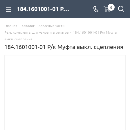
184.1601001-01 Р/к Муфта выкл. сцепления для дизельных двигателей купить со склада с доставкой по цене официального дилера - компания Дизель Экспорт
0
Главная
-
Каталог
-
Запасные части
-
Рем. комплекты для узлов и агрегатов
-
184.1601001-01 Р/к Муфта
выкл. сцепления
184.1601001-01 Р/к Муфта выкл. сцепления