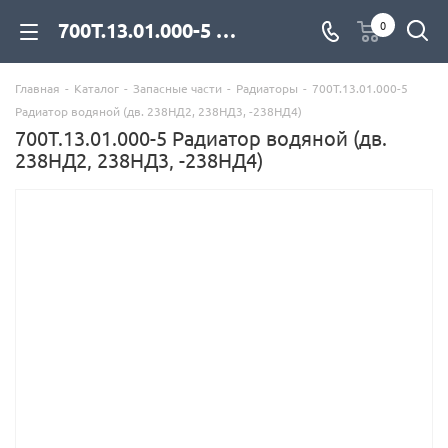
700Т.13.01.000-5 Радиатор водяной (дв. 238НД2, 238НД3, -238НД4) для дизельных двигателей купить со склада с доставкой по цене официального дилера - компания Дизель Экспорт
0
Главная
-
Каталог
-
Запасные части
-
Радиаторы
-
700Т.13.01.000-5
Радиатор водяной (дв. 238НД2, 238НД3, -238НД4)
700Т.13.01.000-5 Радиатор водяной (дв.
238НД2, 238НД3, -238НД4)