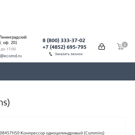
 Ленинградский
8 (800) 333-37-02
3, оф. 201
0
0
+7 (4852) 695-795
0 до 17:00
Заказать звонок
l@ecomd.ru
ns)
008457N50 Компрессор одноцилиндровый (Cummins)