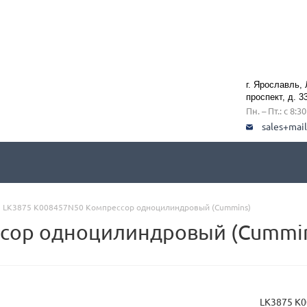
г. Ярославль,
проспект, д. 3
Пн. – Пт.: с 8:3
sales+mai
LK3875 K008457N50 Компрессор одноцилиндровый (Cummins)
сор одноцилиндровый (Cummi
LK3875 K