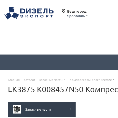
Ваш город
Ярославль
Главная
-
Каталог
-
Запасные части
-
Компрессоры Knorr Bremze
-
LK3875 K008457N50 Компрес
Запасные части