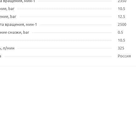
а вращения, мин-1
2350
ие, bar
10.5
ние, bar
12.5
та вращения, мин-1
2500
ие смазки, bar
0.5
10.5
, л/мин
325
а
Россия