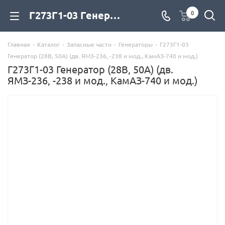
Г273Г1-03 Генератор (28В, 50А) (дв. ЯМЗ-236, -238 и мод., КамАЗ-740 и мод.) для дизельных двигателей купить со склада с доставкой по цене официального дилера - компания Дизель Экспорт
0
Главная
-
Каталог
-
Запасные части
-
Генераторы
-
Г273Г1-03
Генератор (28В, 50А) (дв. ЯМЗ-236, -238 и мод., КамАЗ-740 и мод.)
Г273Г1-03 Генератор (28В, 50А) (дв.
ЯМЗ-236, -238 и мод., КамАЗ-740 и мод.)