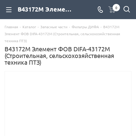
В43172М Элемент ФОВ DIFA-43172М (Строительная, сельскохозяйственная техника ПТЗ) для дизельных двигателей купить со склада с доставкой по цене официального дилера - компания Дизель Экспорт
0
Главная
-
Каталог
-
Запасные части
-
Фильтры ДИФА
-
В43172М
Элемент ФОВ DIFA-43172М (Строительная, сельскохозяйственная
техника ПТЗ)
В43172М Элемент ФОВ DIFA-43172М
(Строительная, сельскохозяйственная
техника ПТЗ)