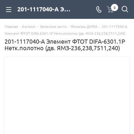
201-1117040-А Элемент ФТОТ DIFA-6301.1Р Нетк.полотно (дв. ЯМЗ-236,238,7511,240) для дизельных двигателей купить со склада с доставкой по цене официального дилера - компания Дизель Экспорт
0
Главная
-
Каталог
-
Запасные части
-
Фильтры ДИФА
-
201-1117040-А
Элемент ФТОТ DIFA-6301.1Р Нетк.полотно (дв. ЯМЗ-236,238,7511,240)
201-1117040-А Элемент ФТОТ DIFA-6301.1Р
Нетк.полотно (дв. ЯМЗ-236,238,7511,240)