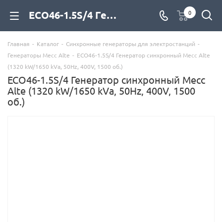
ECO46-1.5S/4 Генератор синхронный Mecc Alte (1320 kW/1650 kVa, 50Hz, 400V, 1500 об.) купить со склада с доставкой по цене официального дилера, фото, описание, характеристики - компания Дизель Экспорт
0
Главная
-
Каталог
-
Синхронные генераторы для электростанций
-
Генераторы Mecc Alte
-
ECO46-1.5S/4 Генератор синхронный Mecc Alte
(1320 kW/1650 kVa, 50Hz, 400V, 1500 об.)
ECO46-1.5S/4 Генератор синхронный Mecc
Alte (1320 kW/1650 kVa, 50Hz, 400V, 1500
об.)