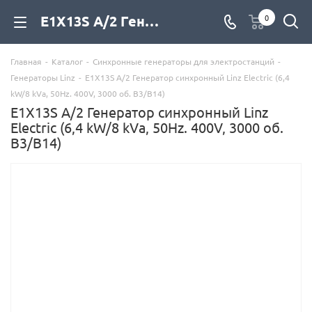
E1X13S A/2 Генератор синхронный Linz Electric (6,4 kW/8 kVa, 50Hz. 400V, 3000 об. B3/B14) купить со склада с доставкой по цене официального дилера, фото, описание, характеристики - компания Дизель Экспорт
0
Главная
-
Каталог
-
Синхронные генераторы для электростанций
-
Генераторы Linz
-
E1X13S A/2 Генератор синхронный Linz Electric (6,4
kW/8 kVa, 50Hz. 400V, 3000 об. B3/B14)
E1X13S A/2 Генератор синхронный Linz
Electric (6,4 kW/8 kVa, 50Hz. 400V, 3000 об.
B3/B14)