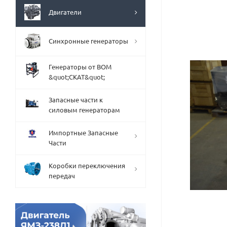
Двигатели
Синхронные генераторы
Генераторы от ВОМ
&quot;СКАТ&quot;
Запасные части к
силовым генераторам
Импортные Запасные
Части
Коробки переключения
передач